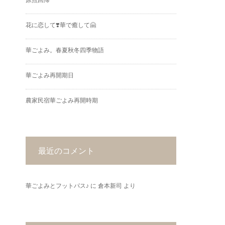
花に恋して❣️華で癒して🤗
華ごよみ。春夏秋冬四季物語
華ごよみ再開期日
農家民宿華ごよみ再開時期
最近のコメント
華ごよみとフットパス♪
に
倉本新司
より