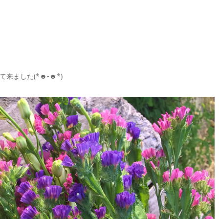
ました(*☻-☻*)