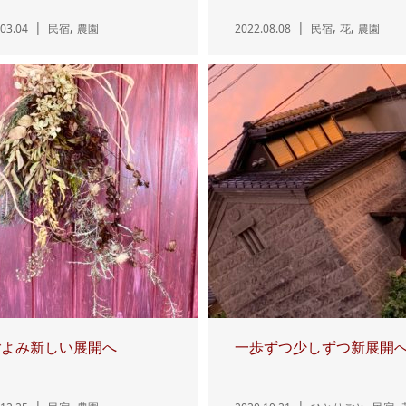
,
,
,
03.04
民宿
農園
2022.08.08
民宿
花
農園
ごよみ新しい展開へ
一歩ずつ少しずつ新展開
,
,
,