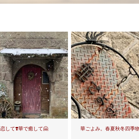
恋して❣️華で癒して🤗
華ごよみ。春夏秋冬四季