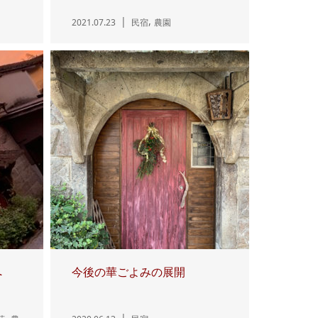
,
2021.07.23
民宿
農園
へ
今後の華ごよみの展開
,