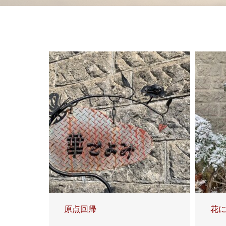
原点回帰
花に