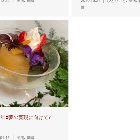
12.25
民宿
農園
2020.10.21
ひとりごと
民宿
園
20年❣️夢の実現に向けて?
,
01.15
民宿
農園