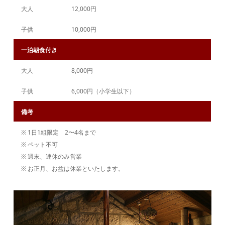
大人
12,000円
子供
10,000円
一泊朝食付き
大人
8,000円
子供
6,000円（小学生以下）
備考
※ 1日1組限定 2〜4名まで
※ ペット不可
※ 週末、連休のみ営業
※ お正月、お盆は休業といたします。