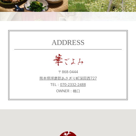
食
農園
ADDRESS
〒868-0444
熊本県球磨郡あさぎり町深田西727
TEL：
070-2332-2488
OWNER：橋口