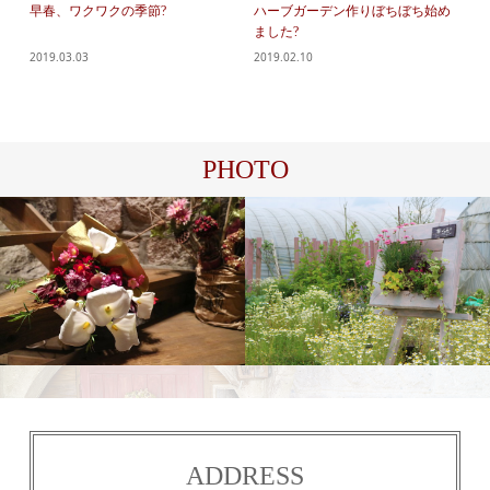
早春、ワクワクの季節?
ハーブガーデン作りぼちぼち始め
ました?
2019.03.03
2019.02.10
PHOTO
花
農園
ADDRESS