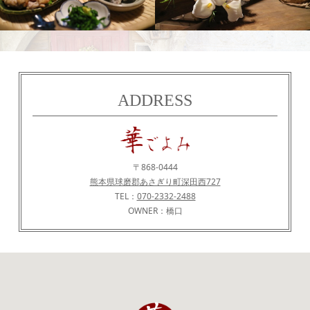
食
花
ADDRESS
〒868-0444
熊本県球磨郡あさぎり町深田西727
TEL：
070-2332-2488
OWNER：橋口