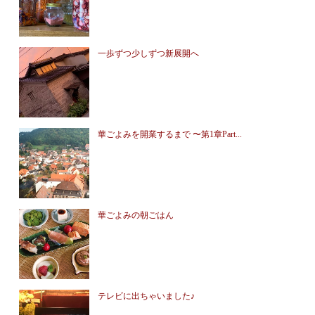
一歩ずつ少しずつ新展開へ
華ごよみを開業するまで 〜第1章Part...
華ごよみの朝ごはん
テレビに出ちゃいました♪