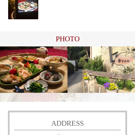
PHOTO
食
華
ADDRESS