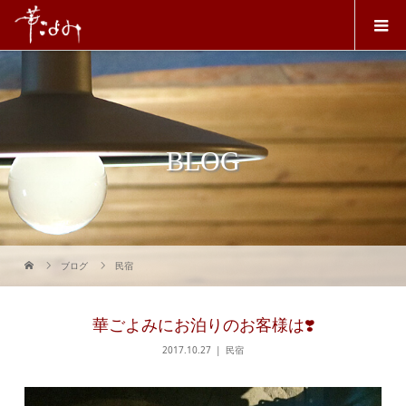
BLOG
ブログ
民宿
華ごよみにお泊りのお客様は❣️
2017.10.27
民宿