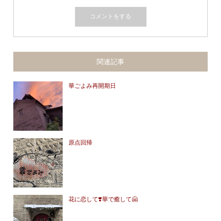
関連記事
華ごよみ再開期日
原点回帰
花に恋して❣️華で癒して🤗