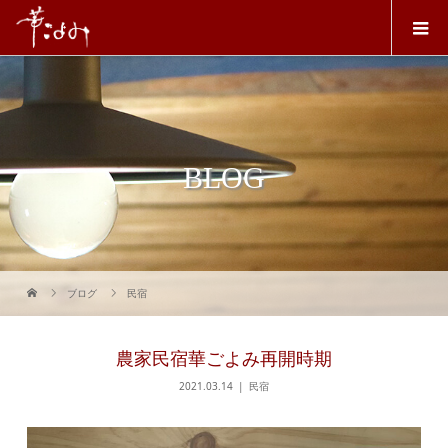
BLOG
ブログ
民宿
農家民宿華ごよみ再開時期
2021.03.14
民宿