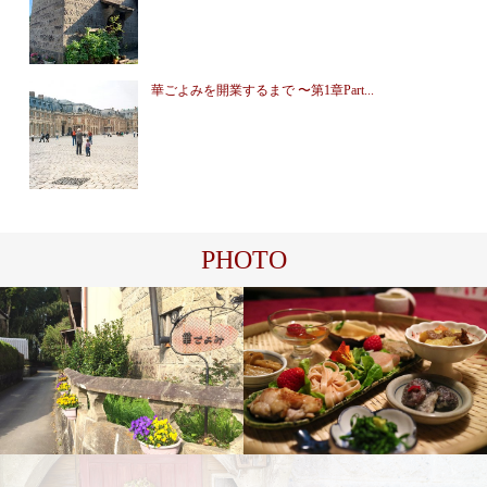
華ごよみを開業するまで 〜第1章Part...
PHOTO
華
食