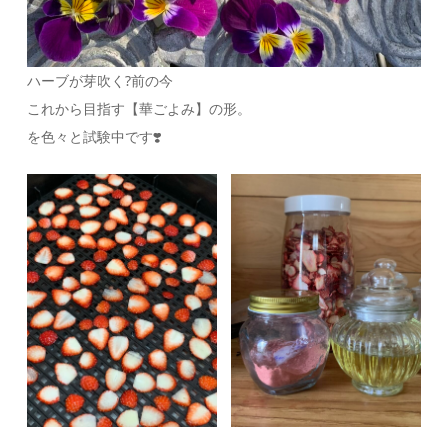
ハーブが芽吹く?前の今
これから目指す【華ごよみ】の形。
を色々と試験中です❣️