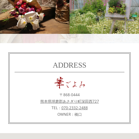
花
農園
ADDRESS
〒868-0444
熊本県球磨郡あさぎり町深田西727
TEL：
070-2332-2488
OWNER：橋口