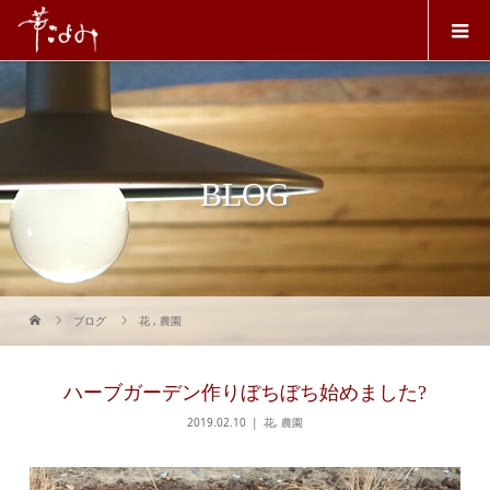
BLOG
ブログ
花
,
農園
ハーブガーデン作りぼちぼち始めました?
2019.02.10
花
,
農園